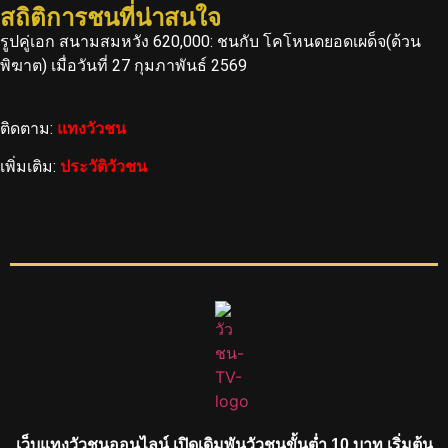
สถิติการชนที่น่าสนใจ
รูปคู่เอก สนามสมหวัง 620,000: ชนกับ โคโหนดยอดเผด็จ(ด้วน
พิฆาต) เมื่อวันที่ 27 กุมภาพันธ์ 2569
ติดตาม:
แทงวัวชน
เพิ่มเติม:
ประวัติวัวชน
เว็บแทงวัวชนออนไลน์ เปิดเดิมพันวัวชนขั้นต่ำ 10 บาท เริ่มต้น