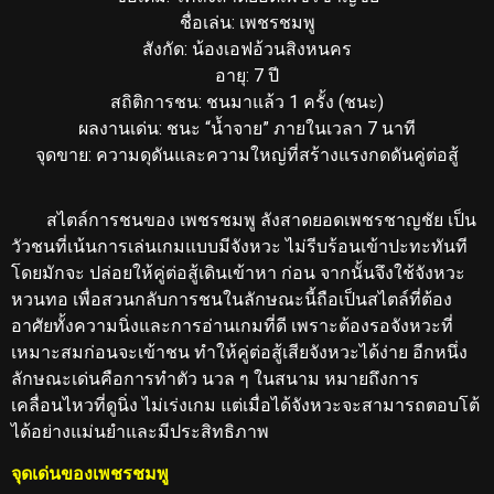
ชื่อเล่น:
เพชรชมพู
สังกัด:
น้องเอฟอ้วนสิงหนคร
อายุ:
7 ปี
สถิติการชน:
ชนมาแล้ว 1 ครั้ง (ชนะ)
ผลงานเด่น:
ชนะ “น้ำจาย” ภายในเวลา 7 นาที
จุดขาย: ความดุดันและความใหญ่ที่สร้างแรงกดดันคู่ต่อสู้
สไตล์การชนของ เพชรชมพู ลังสาดยอดเพชรชาญชัย เป็น
วัวชนที่เน้นการเล่นเกมแบบมีจังหวะ ไม่รีบร้อนเข้าปะทะทันที
โดยมักจะ ปล่อยให้คู่ต่อสู้เดินเข้าหา ก่อน จากนั้นจึงใช้จังหวะ
หวนทอ เพื่อสวนกลับการชนในลักษณะนี้ถือเป็นสไตล์ที่ต้อง
อาศัยทั้งความนิ่งและการอ่านเกมที่ดี เพราะต้องรอจังหวะที่
เหมาะสมก่อนจะเข้าชน ทำให้คู่ต่อสู้เสียจังหวะได้ง่าย อีกหนึ่ง
ลักษณะเด่นคือการทำตัว นวล ๆ ในสนาม หมายถึงการ
เคลื่อนไหวที่ดูนิ่ง ไม่เร่งเกม แต่เมื่อได้จังหวะจะสามารถตอบโต้
ได้อย่างแม่นยำและมีประสิทธิภาพ
จุดเด่นของเพชรชมพู