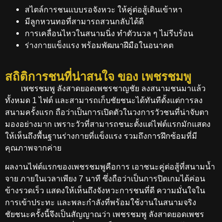
สไตล์การชนแบบรอจังหวะ ให้คู่ต่อสู้เดินเข้าหา
มีลูกหวนทอที่สามารถสวนกลับได้ดี
การเคลื่อนไหวในสนามนิ่ง ทำตัวนวล ๆ ไม่รีบร้อน
ร่างกายแข็งแรง พร้อมพัฒนาฝีมือในอนาคต
สถิติการชนที่น่าสนใจ ของ เพชรชมพู
เพชรชมพู ลังสาดยอดเพชรชาญชัย ลงสนามชนมาแล้ว
ทั้งหมด 1 ไฟต์ และสามารถเก็บชัยชนะได้ทันทีตั้งแต่การลง
สนามครั้งแรก ถือว่าเป็นการเปิดตัวในวงการวัวชนที่น่าจับตา
มองอย่างมาก เพราะวัวที่สามารถชนะตั้งแต่ไฟต์แรกมักแสดง
ให้เห็นถึงพื้นฐานร่างกายที่แข็งแรง รวมถึงการฝึกซ้อมที่มี
คุณภาพจากค่าย
ผลงานไฟต์แรกของเพชรชมพูคือการ เอาชนะคู่ต่อสู้ที่สนามน้ำ
จาย ภายในเวลาเพียง 7 นาที ซึ่งถือว่าเป็นการปิดเกมได้ค่อน
ข้างรวดเร็ว แสดงให้เห็นถึงจังหวะการชนที่ดี ความมั่นใจใน
การเข้าประทะ และพละกำลังที่พร้อมใช้งานในสนามจริง
ชัยชนะครั้งนี้จึงเป็นสัญญาณว่า เพชรชมพู ลังสาดยอดเพชร