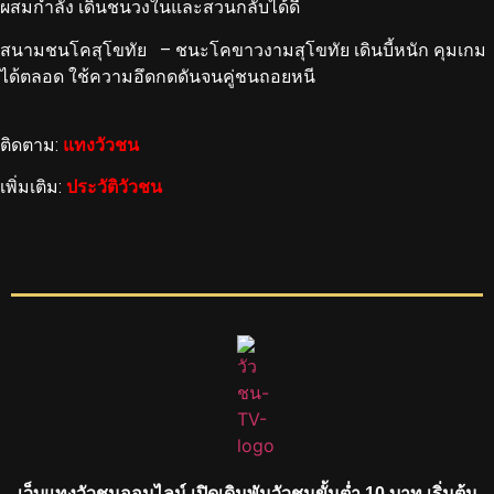
ผสมกำลัง เดินชนวงในและสวนกลับได้ดี
สนามชนโคสุโขทัย – ชนะโคขาวงามสุโขทัย เดินบี้หนัก คุมเกม
ได้ตลอด ใช้ความอึดกดดันจนคู่ชนถอยหนี
ติดตาม:
แทงวัวชน
เพิ่มเติม:
ประวัติวัวชน
เว็บแทงวัวชนออนไลน์ เปิดเดิมพันวัวชนขั้นต่ำ 10 บาท เริ่มต้น