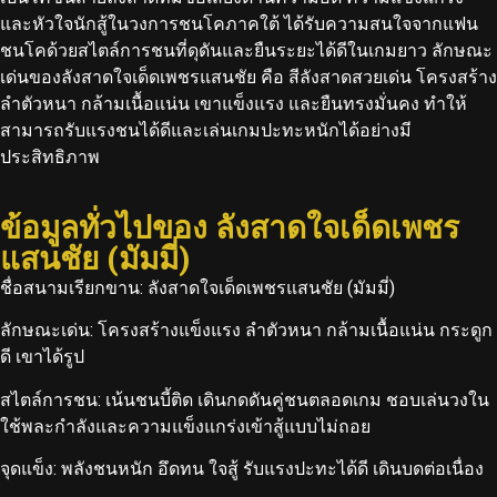
และหัวใจนักสู้ในวงการชนโคภาคใต้ ได้รับความสนใจจากแฟน
ชนโคด้วยสไตล์การชนที่ดุดันและยืนระยะได้ดีในเกมยาว
ลักษณะ
เด่นของลังสาดใจเด็ดเพชรแสนชัย คือ สีลังสาดสวยเด่น โครงสร้าง
ลำตัวหนา กล้ามเนื้อแน่น เขาแข็งแรง และยืนทรงมั่นคง ทำให้
สามารถรับแรงชนได้ดีและเล่นเกมปะทะหนักได้อย่างมี
ประสิทธิภาพ
ข้อมูลทั่วไปของ ลังสาดใจเด็ดเพชร
แสนชัย (มัมมี่)
ชื่อสนามเรียกขาน: ลังสาดใจเด็ดเพชรแสนชัย (มัมมี่)
ลักษณะเด่น:
โครงสร้างแข็งแรง ลำตัวหนา กล้ามเนื้อแน่น กระดูก
ดี เขาได้รูป
สไตล์การชน:
เน้นชนบี้ติด เดินกดดันคู่ชนตลอดเกม ชอบเล่นวงใน
ใช้พละกำลังและความแข็งแกร่งเข้าสู้แบบไม่ถอย
จุดแข็ง:
พลังชนหนัก อึดทน ใจสู้ รับแรงปะทะได้ดี เดินบดต่อเนื่อง